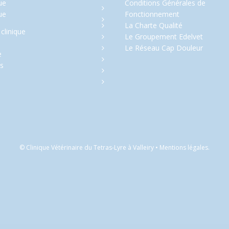
ue
Conditions Générales de
ue
Fonctionnement
La Charte Qualité
 clinique
Le Groupement Edelvet
Le Réseau Cap Douleur
e
és
© Clinique Vétérinaire du Tetras-Lyre à Valleiry •
Mentions légales
.